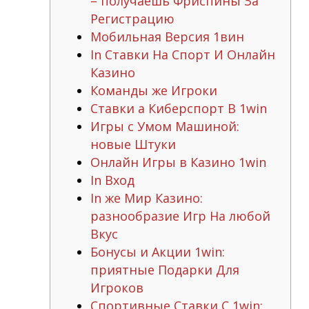
– получаешь Фриспины За
Регистрацию
Мобильная Версия 1вин
In Ставки На Спорт И Онлайн
Казино
Команды же Игроки
Ставки а Киберспорт В 1win
Игры с Умом Машиной:
новые Штуки
Онлайн Игры в Казино 1win
In Вход
In же Мир Казино:
разнообразие Игр На любой
Вкус
Бонусы и Акции 1win:
приятные Подарки Для
Игроков
Спортивные Ставки С 1win: