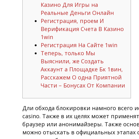
Казино Для Игры на
Реальные Деньги Онлайн
Регистрация, проем И
Верификация Счета В Казино
1win
Регистрация На Сайте 1win
Теперь, только Мы
Выяснили, же Создать
Аккаунт а Площадке Бк 1вин,
Расскажем О одна Приятной
Части – Бонусах От Компании
Дли обхода блокировки намного всего и
casino. Также в их целях может примен
браузер или анонимайзеры. Также основ
можно отыскать в официальных этапах 