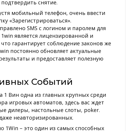
 подтвердить снятие.
устя мобильный телефон, очень ввести
пку «Зарегистрироваться».
правлено SMS с логином и паролем для
 1win является лицензированной и
 что гарантирует соблюдение законов же
1win постоянно обновляет актуальные
результаты и предоставляет полезную
ивных Событий
а 1 Вин одна из главных крупных среди
ра игровых автоматов, здесь вас ждет
ые дилеры, настольные слоты, poker.
 даже неавторизированных.
 1Win – это один из самых способных