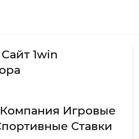
Сайт 1win
ора
 Компания Игровые
Спортивные Ставки