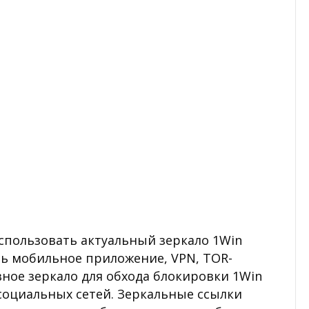
спользовать актуальный зеркало 1Win
ять мобильное приложение, VPN, TOR-
ное зеркало для обхода блокировки 1Win
социальных сетей. Зеркальные ссылки