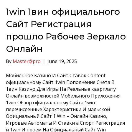
1win 1вин официального
Сайт Регистрация
прошло Рабочее Зеркало
Онлайн
By
Master@pro
|
June 19, 2025
Мобильное Казино И Сайт Ставок Content
официальному Сайт 1win Пополнение Счета В
1вин Казино Для Игры На Реальные кварплату
Онлайн возможностей Мобильного Приложения
1win Обзор официальному Сайта 1win:
перечисленные Характеристики И мальской
Официальный Сайт 1 Win – Онлайн Казино,
Игровые Автоматы И Ставки а Спорт Регистрация
и 1win И проем На Официальный Сайт Win