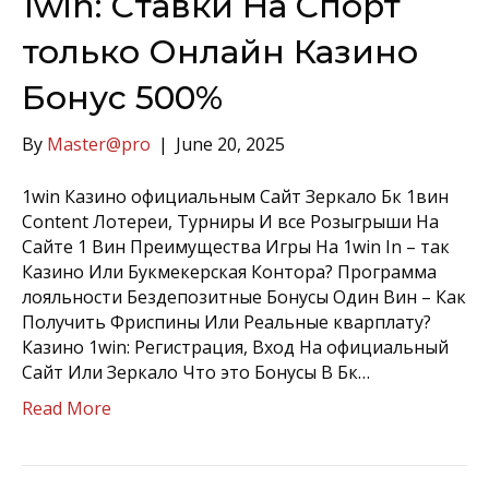
1win: Ставки На Cпорт
только Онлайн Казино
Бонус 500%
By
Master@pro
|
June 20, 2025
1win Казино официальным Сайт Зеркало Бк 1вин
Content Лотереи, Турниры И все Розыгрыши На
Сайте 1 Вин Преимущества Игры На 1win In – так
Казино Или Букмекерская Контора? Программа
лояльности Бездепозитные Бонусы Один Вин – Как
Получить Фриспины Или Реальные кварплату?
Казино 1win: Регистрация, Вход На официальный
Сайт Или Зеркало Что это Бонусы В Бк…
Read More