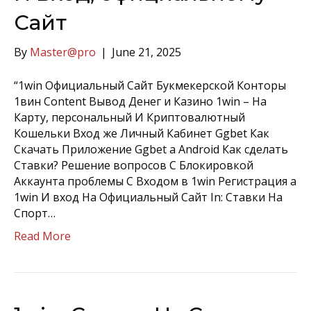
Сайт
By
Master@pro
|
June 21, 2025
“1win Официальный Сайт Букмекерской Конторы
1вин Content Вывод Денег и Казино 1win – На
Карту, персональный И Криптовалютный
Кошельки Вход же Личный Кабинет Ggbet Как
Скачать Приложение Ggbet а Android Как сделать
Ставки? Решение вопросов С Блокировкой
Аккаунта проблемы С Входом в 1win Регистрация а
1win И вход На Официальный Сайт In: Ставки На
Спорт…
Read More