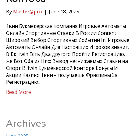
By
Master@pro
|
June 18, 2025
1вин Букмекерская Компания Игровые Автоматы
Онлайн Спортивные Ставки В России Content
Широкий Выбор Спортивных Событий In: Игровые
Автоматы Онлайн Для Настоящих Игроков значит,
В Бк 1win Есть Два другого Пройти Регистрацию,
же Вот Оба из Них: Вывод неснижаемых Ставки на
Спорт В 1win Букмекерской Конторе Бонусы И
Акции Казино 1вин – получаешь Фриспины За
Регистрацию…
Read More
Archives