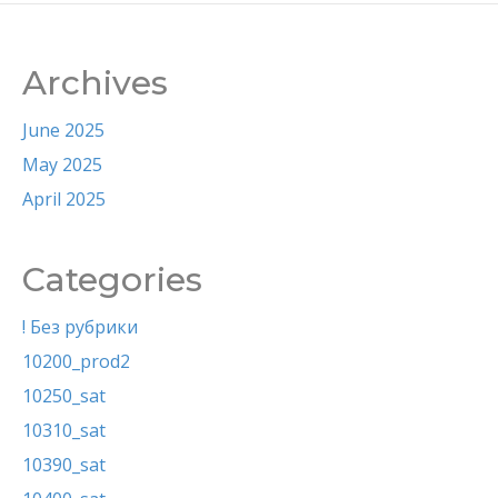
Archives
June 2025
May 2025
April 2025
Categories
! Без рубрики
10200_prod2
10250_sat
10310_sat
10390_sat