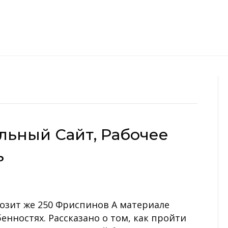
льный Сайт, Рабочее
ь
озит же 250 Фриспинов А материале
енностях. Рассказано о том, как пройти