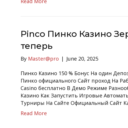
Read More
Pinco Пинко Казино Зе
теперь
By
Master@pro
|
June 20, 2025
Пинко Казино 150 % Бонус На один Депо
Пинко официального Сайт проход На Раб
Casino бесплатно В Демо Режиме Разноо
Казино Как Запустить Игровые Автомат
Турниры На Сайте Официальный Сайт К
Read More