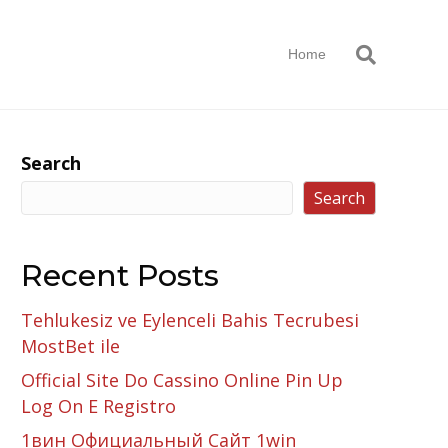
Home
Search
Search
Recent Posts
Tehlukesiz ve Eylenceli Bahis Tecrubesi
MostBet ile
Official Site Do Cassino Online Pin Up
Log On E Registro
1вин Официальный Сайт 1win