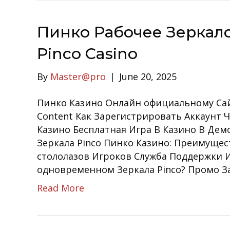
Пинко Рабочее Зеркал
Pinco Casino
By
Master@pro
|
June 20, 2025
Пинко Казино Онлайн официальному Сай
Content Как Зарегистрировать Аккаунт 
Казино Бесплатная Игра В Казино В Де
Зеркала Pinco Пинко Казино: Преимущес
стололазов Игроков Служба Поддержки 
одновременном Зеркала Pinco? Промо З
Read More