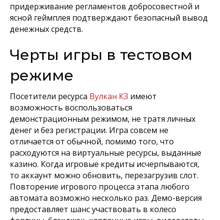
придерживание регламентов добросовестной и
ясной геймплея подтверждают безопасный вывод
денежных средств.
Черты игры в тестовом
режиме
Посетители ресурса
Вулкан КЗ
имеют
возможность воспользоваться
демонстрационным режимом, не тратя личных
денег и без регистрации. Игра совсем не
отличается от обычной, помимо того, что
расходуются на виртуальные ресурсы, выданные
казино. Когда игровые кредиты исчерпываются,
то аккаунт можно обновить, перезагрузив слот.
Повторение игрового процесса этапа любого
автомата возможно несколько раз. Демо-версия
предоставляет шанс участвовать в колесо