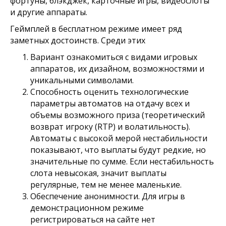
фортуны, блэкджек, карточные игры, видеослоты
и другие аппараты.
Геймплей в бесплатном режиме имеет ряд
заметных достоинств. Среди этих
Вариант ознакомиться с видами игровых
аппаратов, их дизайном, возможностями и
уникальными символами.
Способность оценить технологические
параметры автоматов на отдачу всех и
объемы возможного приза (теоретический
возврат игроку (RTP) и волатильность).
Автоматы с высокой мерой нестабильности
показывают, что выплаты будут редкие, но
значительные по сумме. Если нестабильность
слота невысокая, значит выплаты
регулярные, тем не менее маленькие.
Обеспечение анонимности. Для игры в
демонстрационном режиме
регистрироваться на сайте нет