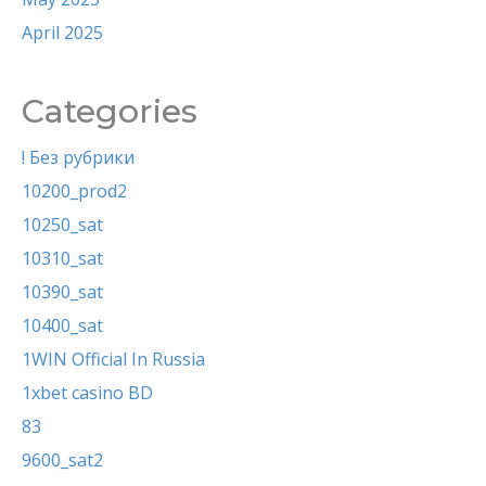
April 2025
Categories
! Без рубрики
10200_prod2
10250_sat
10310_sat
10390_sat
10400_sat
1WIN Official In Russia
1xbet casino BD
83
9600_sat2