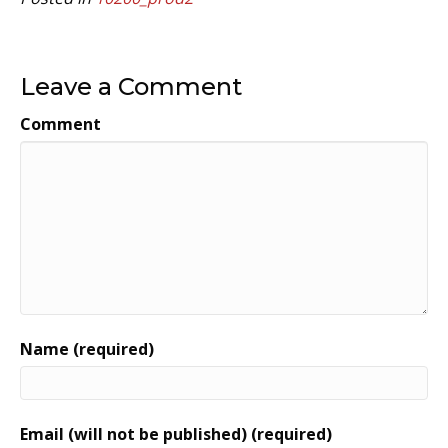
Leave a Comment
Comment
Name (required)
Email (will not be published) (required)