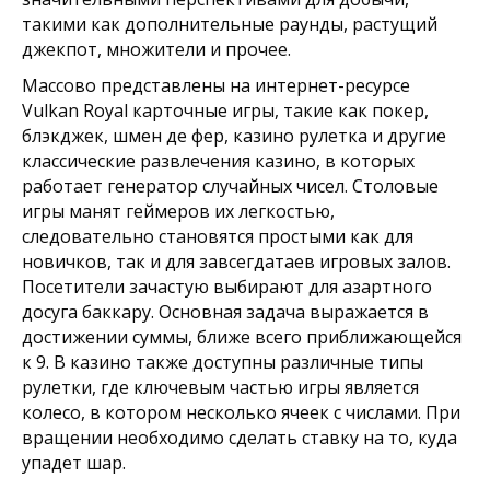
такими как дополнительные раунды, растущий
джекпот, множители и прочее.
Массово представлены на интернет-ресурсе
Vulkan Royal карточные игры, такие как покер,
блэкджек, шмен де фер, казино рулетка и другие
классические развлечения казино, в которых
работает генератор случайных чисел. Столовые
игры манят геймеров их легкостью,
следовательно становятся простыми как для
новичков, так и для завсегдатаев игровых залов.
Посетители зачастую выбирают для азартного
досуга баккару. Основная задача выражается в
достижении суммы, ближе всего приближающейся
к 9. В казино также доступны различные типы
рулетки, где ключевым частью игры является
колесо, в котором несколько ячеек с числами. При
вращении необходимо сделать ставку на то, куда
упадет шар.