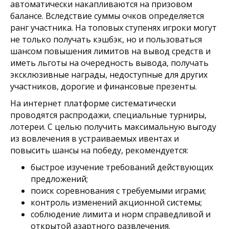
автоматически накапливаются на призовом
балансе. Вследствие суммы очков определяется
ранг участника. На топовых ступенях игроки могут
не только получать кэшбэк, но и пользоваться
шансом повышения лимитов на вывод средств и
иметь льготы на очередность вывода, получать
эксклюзивные награды, недоступные для других
участников, дорогие и финансовые презенты.
На интернет платформе систематически
проводятся распродажи, специальные турниры,
лотереи. С целью получить максимальную выгоду
из вовлечения в устраиваемых ивентах и
повысить шансы на победу, рекомендуется:
быстрое изучение требований действующих
предложений;
поиск соревнования с требуемыми играми;
контроль изменений акционной системы;
соблюдение лимита и норм справедливой и
открытой азартного развлечения.