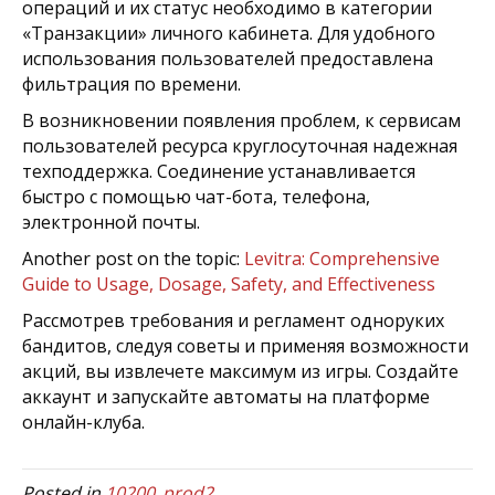
операций и их статус необходимо в категории
«Транзакции» личного кабинета. Для удобного
использования пользователей предоставлена
фильтрация по времени.
В возникновении появления проблем, к сервисам
пользователей ресурса круглосуточная надежная
техподдержка. Соединение устанавливается
быстро с помощью чат-бота, телефона,
электронной почты.
Another post on the topic:
Levitra: Comprehensive
Guide to Usage, Dosage, Safety, and Effectiveness
Рассмотрев требования и регламент одноруких
бандитов, следуя советы и применяя возможности
акций, вы извлечете максимум из игры. Создайте
аккаунт и запускайте автоматы на платформе
онлайн-клуба.
Posted in
10200_prod2