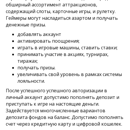
обширный ассортимент аттракционов,
содержащий слоты, карточные игры, и рулетку.
Геймеры могут насладиться азартом и получать
денежные призы.
добавлять аккаунт
активировать поощрения;
играть в игровые машины, ставить ставки;
принимать участие в акциях, турнирах,
тиражах;
получать призы.
увеличивать свой уровень в рамках системы
лояльности.
После успешного успешного авторизации в
личный аккаунт допустимо пополнять депозит и
приступать к игре на настоящие деньги.
Задействуется многочисленные вариантов
депозита фондов на баланс. Допустимо пополнять
счет через кредитную карту и цифровой кошелек.